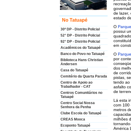
recreação
governad
de lazer,
estado d
No Tatuapé
O
Parque
30º DP - Distrito Policial
possui u
52° DP - Distrito Policial
quadrado
constituí
92° DP - Distrito Policial
em constr
Acadêmicos do Tatuapé
O
Parque
Banco do Povo no Tatuapé
por cont
Biblioteca Hans Christian
conseqüe
Andersen
dos melho
Casa do Tatuapé
de corrid
Cemitério da Quarta Parada
pistas, s
tendo ao
Centro de Apoio ao
asfalto 
Trabalhador - CAT
de terren
Centros Comunitários no
Tatuapé
Lá esta i
Centro Social Nossa
com 100 
Senhora da Penha
metros d
Clube Escola do Tatuapé
capacida
milhões d
CREAS Mooca
tornando-
Ecoponto Tatuapé
América 