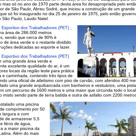
 mas só no ano de 1970 parte desta área foi desapropriada pelo entã
or de São Paulo, Abreu Sodré, que iniciou a construção de um grande 
 que só foi inaugurado no dia 25 de janeiro de 1975, pelo então gover
e São Paulo, Laudo Natel.
 Esportivo dos Trabalhadores (PET)
,
ma área de 286.000 metros
s, sendo que cerca de 90% é
do de área verde e o restante dividido
uções dedicadas ao esporte e lazer.
 Esportivo dos Trabalhadores (PET)
er uma grande área verde e
nte excelente qualidade do ar, é um
res locais da região leste para prática
a e caminhada, contendo três tipos de
endo uma oficial de atletismo com piso de carvão, com aferidos 400 me
 lado uma grande arquibancada com banheiros e vestuários, uma pista
com um percurso de 1600 metros e uma maior que circunda todo o local
o misto sendo parte de terra batida e outra de asfalto com 2200 metro
nstalado uma piscina
de comprimento por 50
e largura e com
de de armazenar 5,5
e litros de água,
a a maior piscina da
Latina. Além do mais