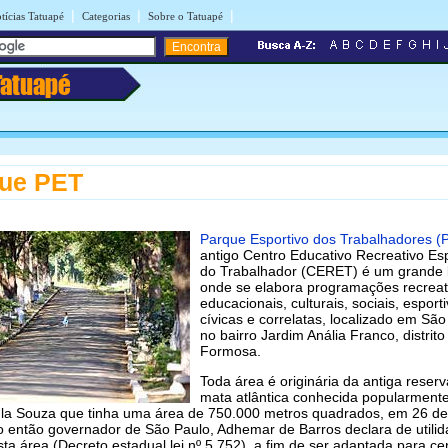
|
|
|
tícias Tatuapé
Categorias
Sobre o Tatuapé
Tatuapé
ue PET
Parque Esportivo dos Trabalhadores (
antigo Centro Educativo Recreativo Esp
do Trabalhador (CERET) é um grande 
onde se elabora programações recreat
educacionais, culturais, sociais, esporti
cívicas e correlatas, localizado em São
no bairro Jardim Anália Franco, distrito
Formosa.
Toda área é originária da antiga reser
mata atlântica conhecida popularment
la Souza que tinha uma área de 750.000 metros quadrados, em 26 de
o então governador de São Paulo, Adhemar de Barros declara de utili
sta área (Decreto estadual lei nº 5.752), a fim de ser adaptada para ce