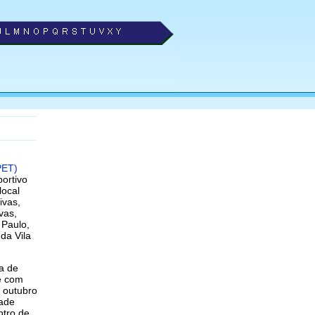
PET)
ortivo
local
ivas,
vas,
 Paulo,
 da Vila
va de
e com
 outubro
dade
ntro de