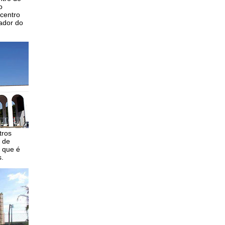
o
centro
nador do
tros
 de
 que é
s.