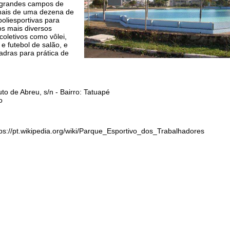
 grandes campos de
 mais de uma dezena de
oliesportivas para
os mais diversos
coletivos como vôlei,
e futebol de salão, e
adras para prática de
o de Abreu, s/n - Bairro: Tatuapé
o
ps://pt.wikipedia.org/wiki/Parque_Esportivo_dos_Trabalhadores