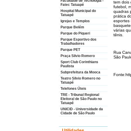
Faculdade de Tecnologia -
tem dois
Fatec Tatuapé
futebol,
Hospital Municipal do
quadras p
Tatuapé
prática d
esportes 
Igrejas e Templos
basquete 
Parque Belém
várias qu
Parque do Piqueri
tênis.
Parque Esportivo dos
Trabalhadores
Parque PET
Rua Canut
Praça Silvio Romero
São Paul
Sport Club Corinthians
Paulista
Subprefeitura da Mooca
Fonte:htt
Teatro Silvio Romero no
Tatuapé
Telefones Úteis
TRE - Tribunal Regional
Eleitoral de São Paulo no
Tatuapé
UNICID - Universidade da
Cidade de São Paulo
Utilidades