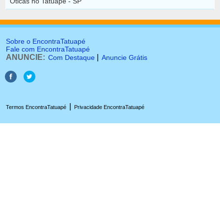
Óticas no Tatuapé - SP
Sobre o EncontraTatuapé
Fale com EncontraTatuapé
ANUNCIE:
|
Com Destaque
Anuncie Grátis
|
Termos EncontraTatuapé
Privacidade EncontraTatuapé