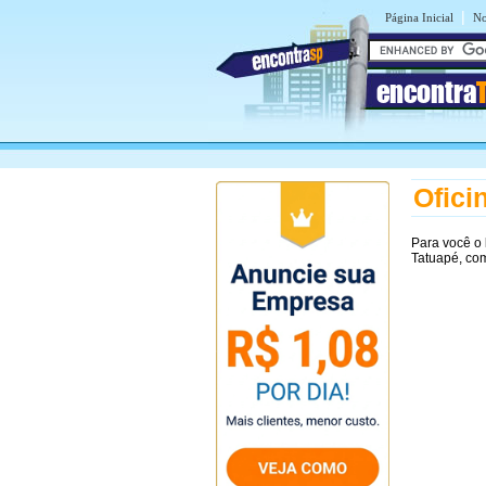
|
Página Inicial
No
encontra
Ofici
Para você o
Tatuapé, co