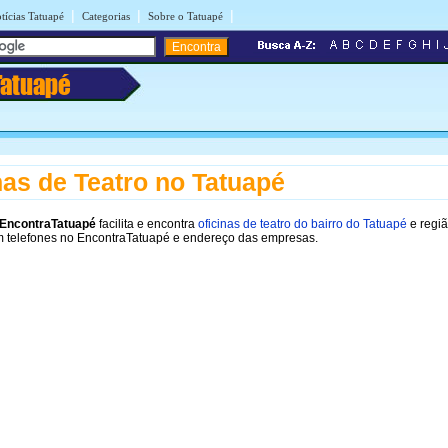
|
|
|
tícias Tatuapé
Categorias
Sobre o Tatuapé
Tatuapé
nas de Teatro no Tatuapé
EncontraTatuapé
facilita e encontra
oficinas de teatro do bairro do Tatuapé
e regi
m telefones no EncontraTatuapé e endereço das empresas.