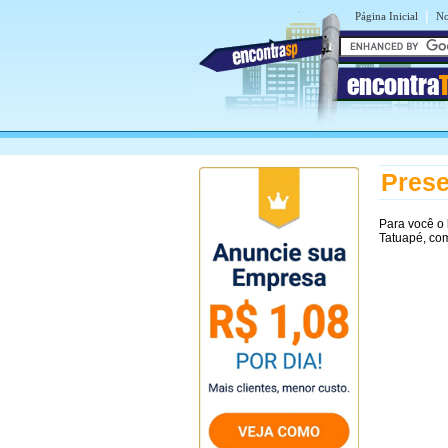
|
Página Inicial
No
encontra
Prese
Para você o
Tatuapé, co