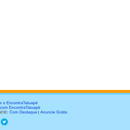
e o EncontraTatuapé
 com EncontraTatuapé
Com Destaque
Anuncie Grátis
CIE:
|