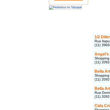
1/2 Dife
Rua Itapur
(11) 3969
Angel's
Shopping M
(11) 2092
Bella Ar
Shopping 
(11) 2092
Bella A
Rua Domin
(11) 2092
Cida Cri
Shopping 