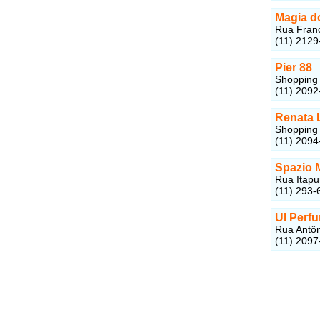
Magia d
Rua Franc
(11) 2129
Pier 88
Shopping 
(11) 2092
Renata 
Shopping 
(11) 2094
Spazio 
Rua Itapu
(11) 293-
UI Perf
Rua Antôn
(11) 2097