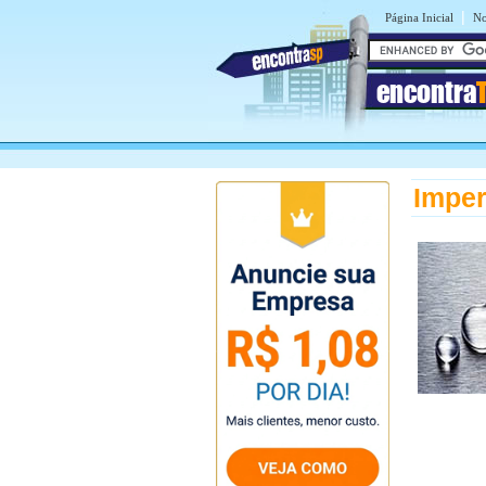
|
Página Inicial
No
encontra
Imper