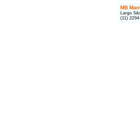
MB Mant
Largo São
(11) 2294